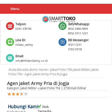
Menu
Telpon:
SMS/Whatsapp:
0341-578742
0852-3408-9809
0852-3311-1221
Line ID:
BB Messenger:
hildan_safety
5FD7 C231
57D2 D91B
Email:
info@HildanSafety.co.id
Anda Berada disini:
Home
›
Jaket Polisi TNI
Jaket Militer
Jaket
Polisi TNI
›
Agen jaket Army Pria di Jogja
Agen jaket Army Pria di Jogja
Kategori:
Jaket Militer
»
Jaket Polisi TNI
| 2790 Kali Dilihat
Hubungi Kami
Stok
Tersedia
Kode Produk: