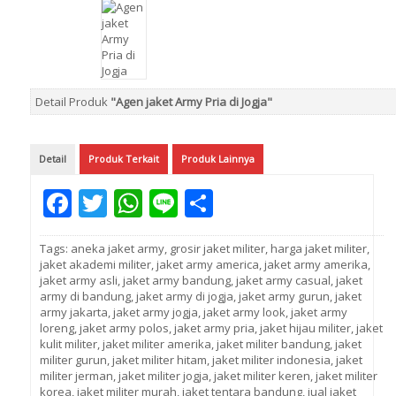
Detail Produk
"Agen jaket Army Pria di Jogja"
Detail
Produk Terkait
Produk Lainnya
Facebook
Twitter
WhatsApp
Line
Share
Tags:
aneka jaket army
,
grosir jaket militer
,
harga jaket militer
,
jaket akademi militer
,
jaket army america
,
jaket army amerika
,
jaket army asli
,
jaket army bandung
,
jaket army casual
,
jaket
army di bandung
,
jaket army di jogja
,
jaket army gurun
,
jaket
army jakarta
,
jaket army jogja
,
jaket army look
,
jaket army
loreng
,
jaket army polos
,
jaket army pria
,
jaket hijau militer
,
jaket
kulit militer
,
jaket militer amerika
,
jaket militer bandung
,
jaket
militer gurun
,
jaket militer hitam
,
jaket militer indonesia
,
jaket
militer jerman
,
jaket militer jogja
,
jaket militer keren
,
jaket militer
korea
,
jaket militer murah
,
jaket tentara bandung
,
jual jaket