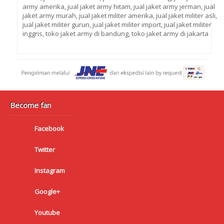
army amerika
,
jual jaket army hitam
,
jual jaket army jerman
,
jual
jaket army murah
,
jual jaket militer amerika
,
jual jaket militer asli
,
jual jaket militer gurun
,
jual jaket militer import
,
jual jaket militer
inggris
,
toko jaket army di bandung
,
toko jaket army di jakarta
Become fan
Facebook
Twitter
Instagram
Google+
Youtube