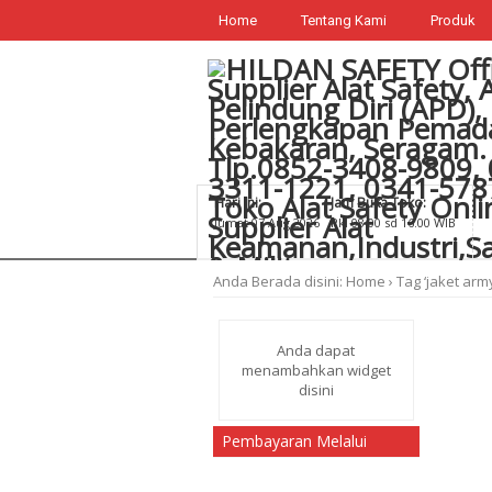
Home
Tentang Kami
Produk
Hari Ini:
Jam Buka Toko:
Jumat 07 Aug 2026
Pkl 08.00 sd 16.00 WIB
Anda Berada disini:
Home
›
Tag ‘jaket army
Anda dapat
menambahkan widget
disini
Pembayaran Melalui