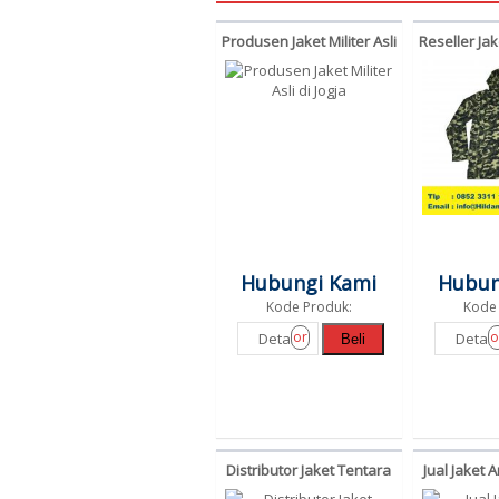
Produsen Jaket Militer Asli
Reseller Jak
di Jogja
di 
Hubungi Kami
Hubun
Kode Produk:
Kode 
or
o
Detail
Detail
Beli
Distributor Jaket Tentara
Jual Jaket 
Army Bandung
Ma