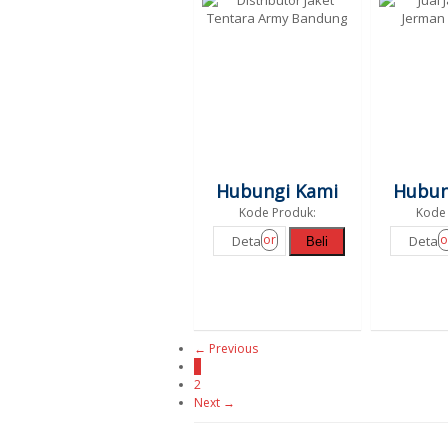
Hubungi Kami
Hubun
Kode Produk:
Kode 
or
o
Detail
Detail
Beli
← Previous
1
2
Next →