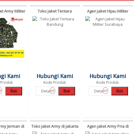
et Army Militer
Toko Jaket Tentara
Agen Jaket Hijau Militer
Jakarta
Bandung
Surabaya
gi Kami
Hubungi Kami
Hubungi Kami
Produk:
Kode Produk:
Kode Produk:
r
or
or
Detail
Detail
Beli
Beli
Beli
Army Jerman di
Toko Jaket Army di Jakarta
Agen jaket Army Pria di
lang
Jogja