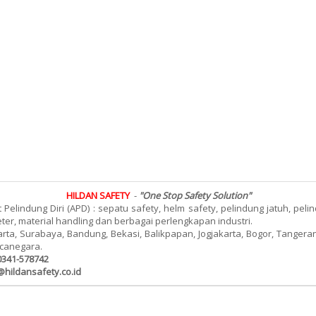
HILDAN SAFETY
-
"One Stop Safety Solution"
elindung Diri (APD) : sepatu safety, helm safety, pelindung jatuh, peli
meter, material handling dan berbagai perlengkapan industri.
rta, Surabaya, Bandung, Bekasi, Balikpapan, Jogjakarta, Bogor, Tanger
ncanegara.
0341-578742
@hildansafety.co.id