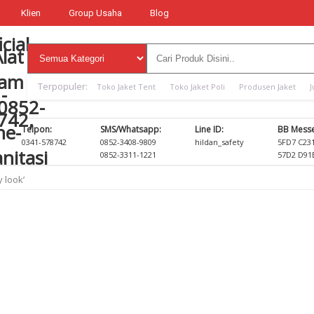
Klien
Group Usaha
Blog
Terpopuler:
Toko Jaket Tent
Toko Jaket Poli
Produsen Jaket
J
Telpon:
SMS/Whatsapp:
Line ID:
BB Messe
0341-578742
0852-3408-9809
hildan_safety
5FD7 C23
0852-3311-1221
57D2 D91
 look’