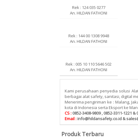
Rek : 124 035 0277
An. HILDAN FATHONI
Rek : 144 00 1308 9948
An. HILDAN FATHONI
Rek : 005 10 110 5646 502
An. HILDAN FATHONI
Kami perusahaan penyedia solusi Alat P
berbagai alat safety, sanitasi, digital 
Menerima pengiriman ke : Malang, Jaka
kota di Indonesia serta Eksport ke Ma
CS :
0852-3408-9809 , 0852-3311-1221 & 
Email :
info@hildansafety.co.id & sales
Produk Terbaru