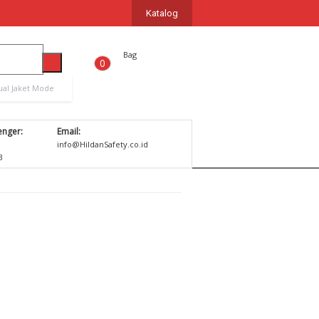
Katalog
Bag
0
ual Jaket Mode
nger:
Email:
1
info@HildanSafety.co.id
B