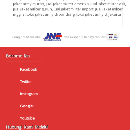
jaket army murah
,
jual jaket militer amerika
,
jual jaket militer asli
,
jual jaket militer gurun
,
jual jaket militer import
,
jual jaket militer
inggris
,
toko jaket army di bandung
,
toko jaket army di jakarta
Become fan
Facebook
Twitter
Instagram
Google+
Youtube
Hubungi Kami Melalui