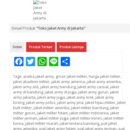
Detail Produk
"Toko Jaket Army di Jakarta"
Detail
Produk Terkait
Produk Lainnya
Facebook
Twitter
WhatsApp
Line
Share
Tags:
aneka jaket army
,
grosir jaket militer
,
harga jaket militer
,
jaket akademi militer
,
jaket army america
,
jaket army amerika
,
jaket army asli
,
jaket army bandung
,
jaket army casual
,
jaket
army di bandung
,
jaket army di jogja
,
jaket army gurun
,
jaket
army jakarta
,
jaket army jogja
,
jaket army look
,
jaket army
loreng
,
jaket army polos
,
jaket army pria
,
jaket hijau militer
,
jaket
kulit militer
,
jaket militer amerika
,
jaket militer bandung
,
jaket
militer gurun
,
jaket militer hitam
,
jaket militer indonesia
,
jaket
militer jerman
,
jaket militer jogja
,
jaket militer keren
,
jaket militer
korea
,
jaket militer murah
,
jaket tentara bandung
,
jual jaket
army amerika
,
jual jaket army hitam
,
jual jaket army jerman
,
jual