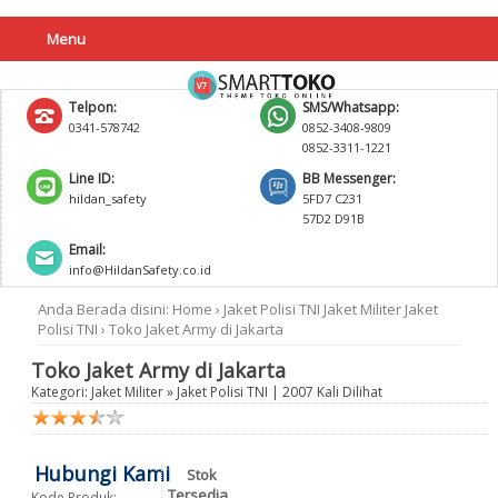
Menu
Telpon:
SMS/Whatsapp:
0341-578742
0852-3408-9809
0852-3311-1221
Line ID:
BB Messenger:
hildan_safety
5FD7 C231
57D2 D91B
Email:
info@HildanSafety.co.id
Anda Berada disini:
Home
›
Jaket Polisi TNI
Jaket Militer
Jaket
Polisi TNI
›
Toko Jaket Army di Jakarta
Toko Jaket Army di Jakarta
Kategori:
Jaket Militer
»
Jaket Polisi TNI
| 2007 Kali Dilihat
Hubungi Kami
Stok
Tersedia
Kode Produk: