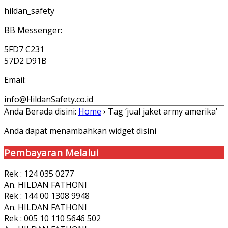
hildan_safety
BB Messenger:
5FD7 C231
57D2 D91B
Email:
info@HildanSafety.co.id
Anda Berada disini:
Home
›
Tag ‘jual jaket army amerika’
Anda dapat menambahkan widget disini
Pembayaran Melalui
Rek : 124 035 0277
An. HILDAN FATHONI
Rek : 144 00 1308 9948
An. HILDAN FATHONI
Rek : 005 10 110 5646 502