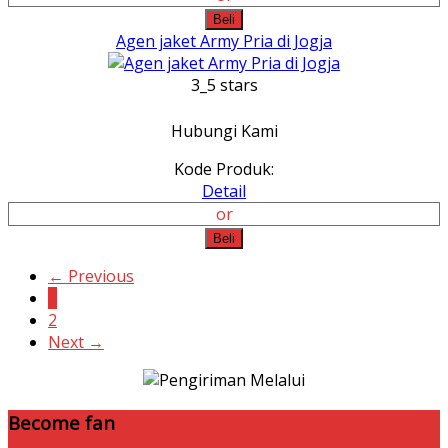
Beli
Agen jaket Army Pria di Jogja
3_5 stars
Hubungi Kami
Kode Produk:
Detail
or
Beli
← Previous
1
2
Next →
Become fan