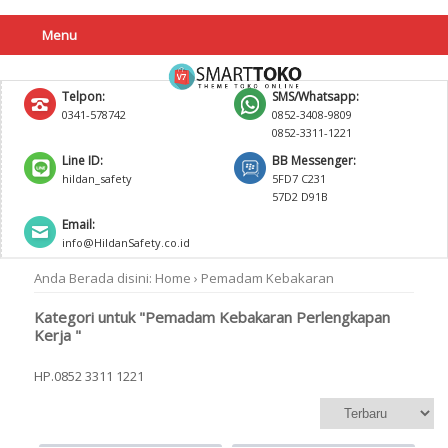
Menu
Telpon:
SMS/Whatsapp:
0341-578742
0852-3408-9809
0852-3311-1221
Line ID:
BB Messenger:
hildan_safety
5FD7 C231
57D2 D91B
Email:
info@HildanSafety.co.id
Anda Berada disini:
Home
›
Pemadam Kebakaran
Kategori untuk "Pemadam Kebakaran Perlengkapan
Kerja "
HP.0852 3311 1221