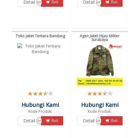
Detail
Detail
or
or
Beli
Beli
Toko Jaket Tentara Bandung
Agen Jaket Hijau Militer
Surabaya
Hubungi Kami
Hubungi Kami
Kode Produk:
Kode Produk:
Detail
Detail
or
or
Beli
Beli