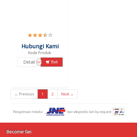
Hubungi Kami
Kode Produk:
Detail
or
Beli
← Previous
1
2
Next →
Become fan