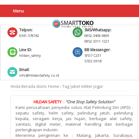
Menu
Telpon:
SMS/Whatsapp:
0341-578742
0852-3408-9809
0852-3311-1221
Line ID:
BB Messenger:
hildan_safety
5FD7 C231
57D2 D91B
Email:
info@HildanSafety.co.id
Anda Berada disini:
Home
›
Tag ‘jaket militer jogja’
HILDAN SAFETY
-
"One Stop Safety Solution"
Kami perusahaan penyedia solusi Alat Pelindung Diri (APD) :
sepatu safety, helm safety, pelindung jatuh, pelindung
kepala, seragam kerja, jas hujan, berbagai alat safety,
sanitasi, digital meter, material handling dan berbagai
perlengkapan industri.
Menerima pengiriman ke : Malang, Jakarta, Surabaya,