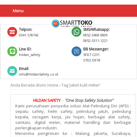
Menu
Telpon:
SMS/Whatsapp:
0341-578742
0852-3408-9809
0852-3311-1221
Line ID:
BB Messenger:
hildan_safety
5FD7 C231
57D2 D91B
Email:
info@HildanSafety.co.id
Anda Berada disini:
Home
›
Tag ‘jaket kulit militer’
HILDAN SAFETY
-
"One Stop Safety Solution"
Kami perusahaan penyedia solusi Alat Pelindung Diri (APD) :
sepatu safety, helm safety, pelindung jatuh, pelindung
kepala, seragam kerja, jas hujan, berbagai alat safety,
sanitasi, digital meter, material handling dan berbagai
perlengkapan industri.
Menerima pengiriman ke : Malang, Jakarta, Surabaya,