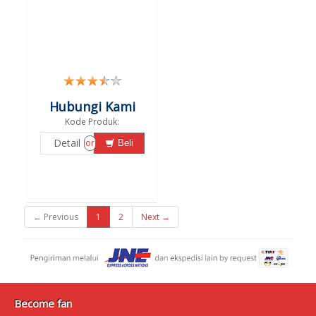
Hubungi Kami
Kode Produk:
Detail
or
Beli
← Previous
1
2
Next →
Become fan