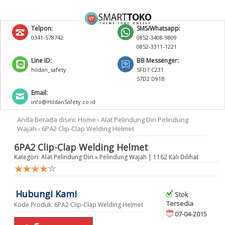
Telpon:
SMS/Whatsapp:
0341-578742
0852-3408-9809
0852-3311-1221
Line ID:
BB Messenger:
hildan_safety
5FD7 C231
57D2 D91B
Email:
info@HildanSafety.co.id
Anda Berada disini:
Home
›
Alat Pelindung Diri
Pelindung
Wajah
›
6PA2 Clip-Clap Welding Helmet
6PA2 Clip-Clap Welding Helmet
Kategori:
Alat Pelindung Diri
»
Pelindung Wajah
| 1162 Kali Dilihat
Hubungi Kami
Stok
Tersedia
Kode Produk: 6PA2 Clip-Clap Welding Helmet
07-04-2015