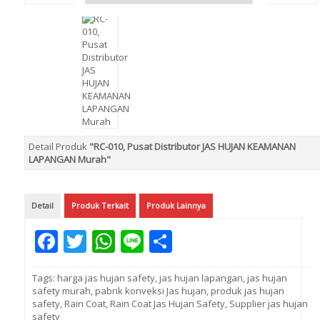
Detail Produk
"RC-010, Pusat Distributor JAS HUJAN KEAMANAN
LAPANGAN Murah"
Detail
Produk Terkait
Produk Lainnya
Facebook
Twitter
WhatsApp
Line
Share
Tags:
harga jas hujan safety
,
jas hujan lapangan
,
jas hujan
safety murah
,
pabrik konveksi Jas hujan
,
produk jas hujan
safety
,
Rain Coat
,
Rain Coat Jas Hujan Safety
,
Supplier jas hujan
safety