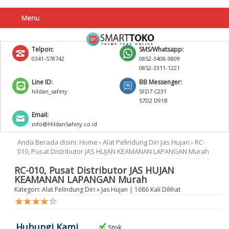
Menu
Telpon:
SMS/Whatsapp:
0341-578742
0852-3408-9809
0852-3311-1221
Line ID:
BB Messenger:
hildan_safety
5FD7 C231
57D2 D91B
Email:
info@HildanSafety.co.id
Anda Berada disini:
Home
›
Alat Pelindung Diri
Jas Hujan
›
RC-
010, Pusat Distributor JAS HUJAN KEAMANAN LAPANGAN Murah
RC-010, Pusat Distributor JAS HUJAN
KEAMANAN LAPANGAN Murah
Kategori:
Alat Pelindung Diri
»
Jas Hujan
| 1686 Kali Dilihat
Hubungi Kami
Stok