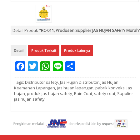
Detail Produk
"RC-011, Produsen Supplier JAS HUJAN SAFETY Murah
Detail
Produk Terkait
Produk Lainnya
Facebook
Twitter
WhatsApp
Line
Share
Tags:
Distributor safety
,
Jas Hujan Distributor
,
Jas Hujan
Keamanan Lapangan
,
jas hujan lapangan
,
pabrik konveksi Jas
hujan
,
produk jas hujan safety
,
Rain Coat
,
safety coat
,
Supplier
jas hujan safety