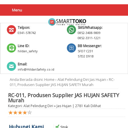
Menu
Telpon:
SMS/Whatsapp:
0341-578742
0852-3408-9809
0852-3311-1221
Line ID:
BB Messenger:
hildan_safety
5FD7 C231
57D2 D91B
Email:
info@HildanSafety.co.id
Anda Berada disini:
Home
›
Alat Pelindung Diri
Jas Hujan
›
RC-
011, Produsen Supplier JAS HUJAN SAFETY Murah
RC-011, Produsen Supplier JAS HUJAN SAFETY
Murah
Kategori:
Alat Pelindung Diri
»
Jas Hujan
| 2781 Kali Dilihat
Hubungi Kami
Stok