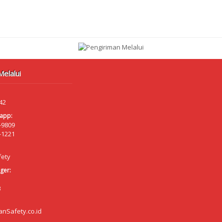
elalui
42
app:
-9809
-1221
fety
ger:
B
anSafety.co.id