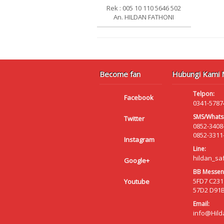
Rek : 005 10 110 5646 502
An. HILDAN FATHONI
Become fan
Hubungi Kami M
Telpon:
Facebook
0341-5787
SMS/Whats
Twitter
0852-3408
0852-3311
Instagram
Line:
hildan_sa
Google+
BB Messen
5FD7 C231
Youtube
57D2 D91
Email:
info@Hild