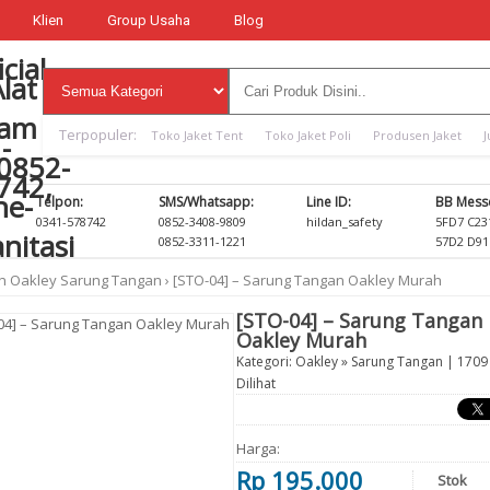
Klien
Group Usaha
Blog
Terpopuler:
Toko Jaket Tent
Toko Jaket Poli
Produsen Jaket
J
Telpon:
SMS/Whatsapp:
Line ID:
BB Mess
0341-578742
0852-3408-9809
hildan_safety
5FD7 C23
0852-3311-1221
57D2 D91
n
Oakley
Sarung Tangan
›
[STO-04] – Sarung Tangan Oakley Murah
[STO-04] – Sarung Tangan
Oakley Murah
Kategori:
Oakley
»
Sarung Tangan
| 1709 
Dilihat
Harga:
Rp 195.000
Stok