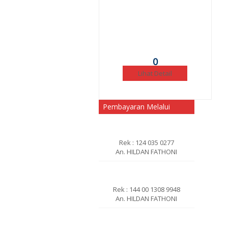
0
Lihat Detail
Pembayaran Melalui
Rek : 124 035 0277
An. HILDAN FATHONI
Rek : 144 00 1308 9948
An. HILDAN FATHONI