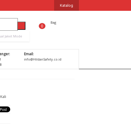
Katalog
Bag
0
ual Jaket Mode
enger:
Email:
1
info@HildanSafety.co.id
B
Kali