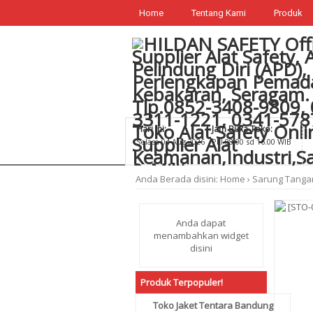
Home
Tentang Kami
Produk
Hari Ini:
Jam Buka Toko:
Selasa 04 Aug 2026
Pkl 08.00 sd 16.00 WIB
Anda Berada disini:
Home
›
Sarung Tanga
Anda dapat
menambahkan widget
disini
Produk Terpopuler!
Toko Jaket Tentara Bandung