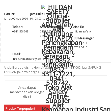
Hari Ini:
Jam Buka Toko:
Jumat 07 Aug 2026
Pkl 08.00 sd 16.00 WIB
Telpon:
SMS/Whatsapp:
Line ID:
0341-578742
0852-3408-9809
hildan_safety
0852-3311-1221
BB Messenger:
5FD7 C231
57D2 D91B
Email:
info@HildanSafety.co.id
Anda Berada disini:
Home
›
Sarung Tangan
›
ST-002, Jual SARUNG
TANGAN Jakarta harga GROSIR
Anda dapat
menambahkan widget
disini
Produk Terpopuler!