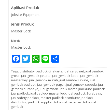
Aplikasi Produk
Jobsite Equipment
Jenis Produk
Master Lock
Merek
Master Lock
Facebook
Twitter
WhatsApp
Line
Share
Tags:
distributor padlock di jakarta
,
jual cargo net
,
jual gembok
grosir
,
jual gembok jakarta
,
jual gembok kode
,
jual gembok
master key
,
jual gembok murah
,
jual gembok Online
,
jual
gembok padlock
,
jual gembok pagar
,
jual gembok sepeda
,
jual
gembok surabaya
,
jual gembok untuk motor
,
jual kunci padlock
,
jual padlock
,
jual padlock master lock
,
jual padlock Surabaya
,
jual safety padlock
,
master padlock distributor
,
padlock
distributor
,
padlock supplier
,
toko jual cargo net
,
toko jual
gembok