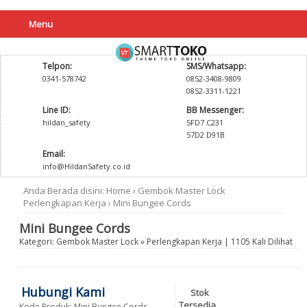
Menu
Telpon:
SMS/Whatsapp:
0341-578742
0852-3408-9809
0852-3311-1221
Line ID:
BB Messenger:
hildan_safety
5FD7 C231
57D2 D91B
Email:
info@HildanSafety.co.id
Anda Berada disini:
Home
›
Gembok Master Lock
Perlengkapan Kerja
›
Mini Bungee Cords
Mini Bungee Cords
Kategori:
Gembok Master Lock
»
Perlengkapan Kerja
| 1105 Kali Dilihat
Hubungi Kami
Stok
Tersedia
Kode Produk: Mini Bungee Cords