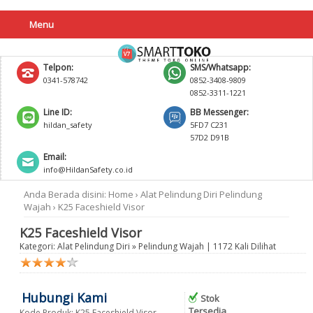
Menu
Telpon:
SMS/Whatsapp:
0341-578742
0852-3408-9809
0852-3311-1221
Line ID:
BB Messenger:
hildan_safety
5FD7 C231
57D2 D91B
Email:
info@HildanSafety.co.id
Anda Berada disini:
Home
›
Alat Pelindung Diri
Pelindung
Wajah
›
K25 Faceshield Visor
K25 Faceshield Visor
Kategori:
Alat Pelindung Diri
»
Pelindung Wajah
| 1172 Kali Dilihat
Hubungi Kami
Stok
Tersedia
Kode Produk: K25 Faceshield Visor