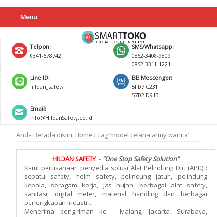
Menu
Telpon:
SMS/Whatsapp:
0341-578742
0852-3408-9809
0852-3311-1221
Line ID:
BB Messenger:
hildan_safety
5FD7 C231
57D2 D91B
Email:
info@HildanSafety.co.id
Anda Berada disini:
Home
›
Tag ‘model celana army wanita’
HILDAN SAFETY
-
"One Stop Safety Solution"
Kami perusahaan penyedia solusi Alat Pelindung Diri (APD) :
sepatu safety, helm safety, pelindung jatuh, pelindung
kepala, seragam kerja, jas hujan, berbagai alat safety,
sanitasi, digital meter, material handling dan berbagai
perlengkapan industri.
Menerima pengiriman ke : Malang, Jakarta, Surabaya,