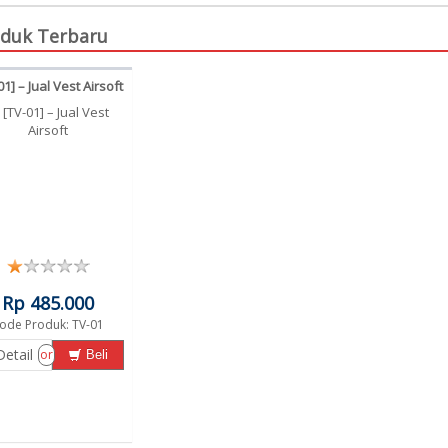
duk Terbaru
01] – Jual Vest Airsoft
Rp 485.000
ode Produk: TV-01
Detail
or
Beli