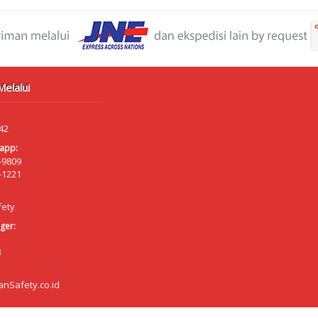
elalui
42
app:
-9809
-1221
fety
ger:
B
anSafety.co.id