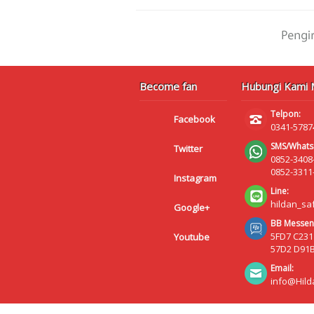
Become fan
Hubungi Kami M
Telpon:
Facebook
0341-5787
SMS/Whats
Twitter
0852-3408
0852-3311
Instagram
Line:
hildan_sa
Google+
BB Messen
5FD7 C231
Youtube
57D2 D91
Email:
info@Hild