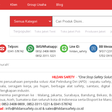
Klien
Group Usaha
Blog
Terpopuler:
Toko Jaket Tent
Toko Jaket Poli
Produsen Jaket
J
Telpon:
SMS/Whatsapp:
Line ID:
BB Messe
0341-578742
0852-3408-9809
hildan_safety
5FD7 C23
0852-3311-1221
57D2 D91
 murah’
HILDAN SAFETY
-
"One Stop Safety Solut
i perusahaan penyedia solusi Alat Pelindung Diri (APD) : sepatu safety,
ala, seragam kerja, jas hujan, berbagai alat safety, sanitasi, digita
lengkapan industri.
nerima pengiriman ke : Malang, Jakarta, Surabaya, Bandung, Bekasi, Ba
ua, Aceh, Sumatera dan seluruh kota di Indonesia serta Eksport ke Man
:
0852-3408-9809 , 0852-3311-1221 & 0341-578742
il :
info@hildansafety.co.id & sales@hildansafety.co.id