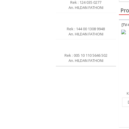
Rek : 124 035 0277
An. HILDAN FATHONI
Pro
[TV-
Rek : 144 00 1308 9948
An. HILDAN FATHONI
Rek : 005 10 110 5646 502
An. HILDAN FATHONI
K