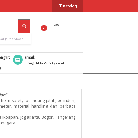
Katalog
Bag
-
ual Jaket Mode
nger:
Email:
1
info@HildanSafety.co.id
B
ion"
 helm safety, pelindung jatuh, pelindung
l meter, material handling dan berbagai
likpapan, Jogjakarta, Bogor, Tangerang,
canegara.