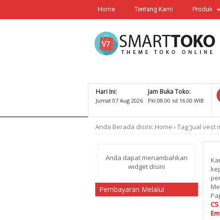
Home
Tentang Kami
Produk
Hari Ini:
Jam Buka Toko:
Jumat 07 Aug 2026
Pkl 08.00 sd 16.00 WIB
Anda Berada disini:
Home
›
Tag ‘jual vest
Anda dapat menambahkan
Kam
widget disini
kep
per
Me
Pembayaran Melalui
Pap
CS 
Ema