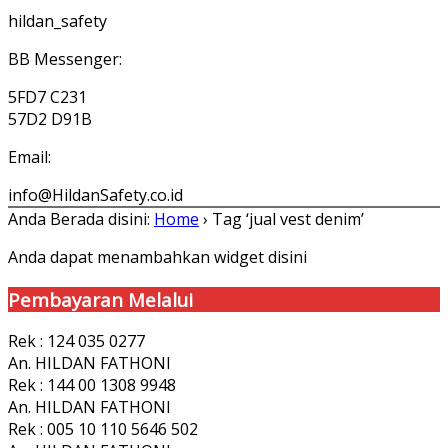
hildan_safety
BB Messenger:
5FD7 C231
57D2 D91B
Email:
info@HildanSafety.co.id
Anda Berada disini:
Home
›
Tag ‘jual vest denim’
Anda dapat menambahkan widget disini
Pembayaran Melalui
Rek : 124 035 0277
An. HILDAN FATHONI
Rek : 144 00 1308 9948
An. HILDAN FATHONI
Rek : 005 10 110 5646 502