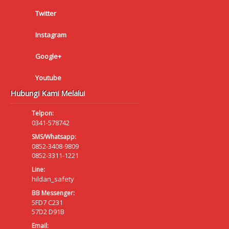
Twitter
Instagram
Google+
Youtube
Hubungi Kami Melalui
Telpon:
0341-578742
SMS/Whatsapp:
0852-3408-9809
0852-3311-1221
Line:
hildan_safety
BB Messenger:
5FD7 C231
57D2 D91B
Email: