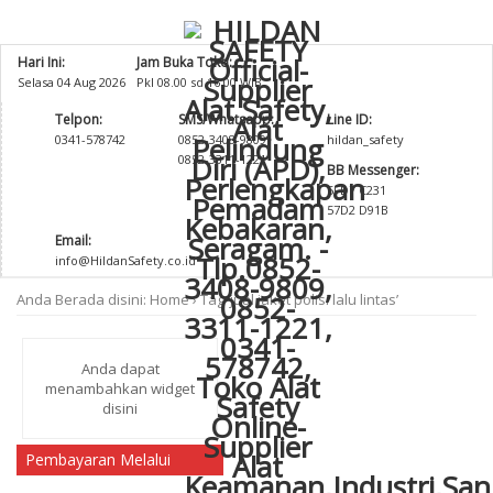
Hari Ini:
Jam Buka Toko:
Selasa 04 Aug 2026
Pkl 08.00 sd 16.00 WIB
Telpon:
SMS/Whatsapp:
Line ID:
0341-578742
0852-3408-9809
hildan_safety
0852-3311-1221
BB Messenger:
5FD7 C231
57D2 D91B
Email:
info@HildanSafety.co.id
Anda Berada disini:
Home
›
Tag ‘jual jaket polisi lalu lintas’
Anda dapat
menambahkan widget
disini
Pembayaran Melalui