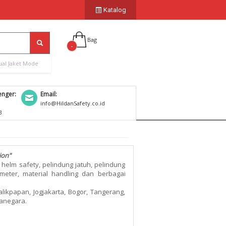
Katalog
Bag
-
ual Jaket Mode
nger:
Email:
1
info@HildanSafety.co.id
B
ion"
 helm safety, pelindung jatuh, pelindung
l meter, material handling dan berbagai
likpapan, Jogjakarta, Bogor, Tangerang,
canegara.