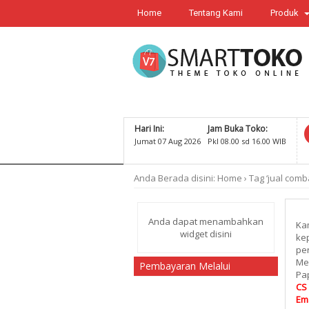
Home
Tentang Kami
Produk
Hari Ini:
Jam Buka Toko:
Jumat 07 Aug 2026
Pkl 08.00 sd 16.00 WIB
Anda Berada disini:
Home
›
Tag ‘jual comba
Anda dapat menambahkan
Kam
widget disini
kep
per
Me
Pembayaran Melalui
Pap
CS 
Ema