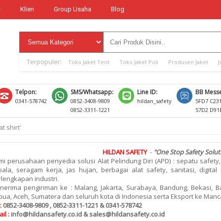
Klien
Group Usaha
Blog
Terpopuler:
Toko Jaket Tent
Toko Jaket Poli
Produsen Jaket
J
Telpon:
SMS/Whatsapp:
Line ID:
BB Messe
0341-578742
0852-3408-9809
hildan_safety
5FD7 C23
0852-3311-1221
57D2 D91
t shirt’
HILDAN SAFETY
-
"One Stop Safety Solut
i perusahaan penyedia solusi Alat Pelindung Diri (APD) : sepatu safety,
ala, seragam kerja, jas hujan, berbagai alat safety, sanitasi, digita
lengkapan industri.
nerima pengiriman ke : Malang, Jakarta, Surabaya, Bandung, Bekasi, Ba
ua, Aceh, Sumatera dan seluruh kota di Indonesia serta Eksport ke Man
:
0852-3408-9809 , 0852-3311-1221 & 0341-578742
il :
info@hildansafety.co.id & sales@hildansafety.co.id