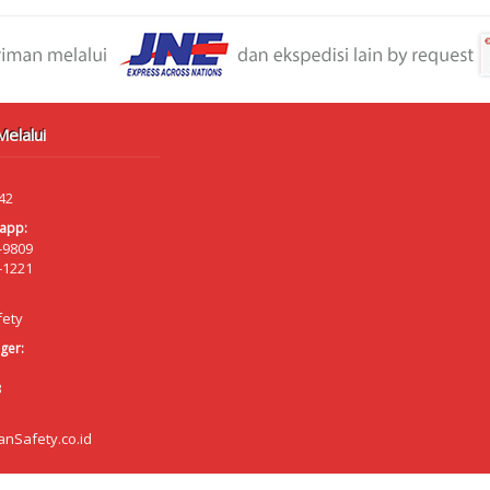
elalui
42
app:
-9809
-1221
fety
ger:
B
anSafety.co.id