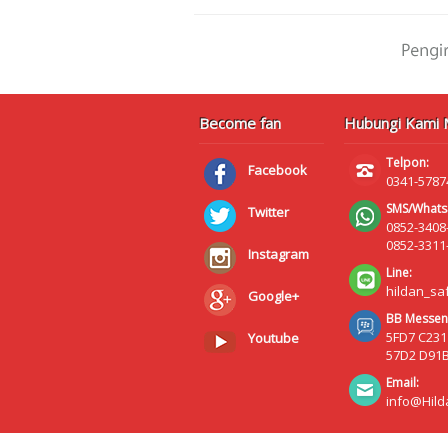
Become fan
Hubungi Kami M
Telpon:
Facebook
0341-5787
SMS/Whats
Twitter
0852-3408
0852-3311
Instagram
Line:
hildan_sa
Google+
BB Messen
5FD7 C231
Youtube
57D2 D91
Email:
info@Hild