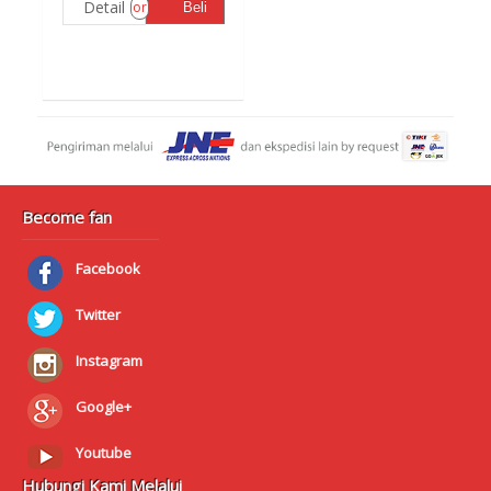
Detail
or
Beli
Become fan
Facebook
Twitter
Instagram
Google+
Youtube
Hubungi Kami Melalui