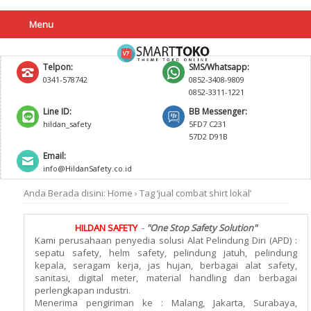
Menu
Telpon:
SMS/Whatsapp:
0341-578742
0852-3408-9809
0852-3311-1221
Line ID:
BB Messenger:
hildan_safety
5FD7 C231
57D2 D91B
Email:
info@HildanSafety.co.id
Anda Berada disini:
Home
›
Tag ‘jual combat shirt lokal’
HILDAN SAFETY
-
"One Stop Safety Solution"
Kami perusahaan penyedia solusi Alat Pelindung Diri (APD) :
sepatu safety, helm safety, pelindung jatuh, pelindung
kepala, seragam kerja, jas hujan, berbagai alat safety,
sanitasi, digital meter, material handling dan berbagai
perlengkapan industri.
Menerima pengiriman ke : Malang, Jakarta, Surabaya,