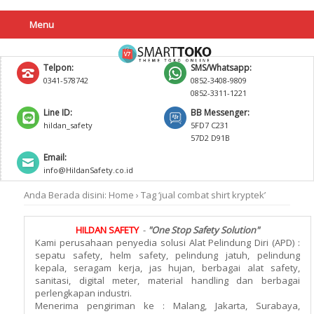
Menu
Telpon:
SMS/Whatsapp:
0341-578742
0852-3408-9809
0852-3311-1221
Line ID:
BB Messenger:
hildan_safety
5FD7 C231
57D2 D91B
Email:
info@HildanSafety.co.id
Anda Berada disini:
Home
›
Tag ‘jual combat shirt kryptek’
HILDAN SAFETY
-
"One Stop Safety Solution"
Kami perusahaan penyedia solusi Alat Pelindung Diri (APD) :
sepatu safety, helm safety, pelindung jatuh, pelindung
kepala, seragam kerja, jas hujan, berbagai alat safety,
sanitasi, digital meter, material handling dan berbagai
perlengkapan industri.
Menerima pengiriman ke : Malang, Jakarta, Surabaya,