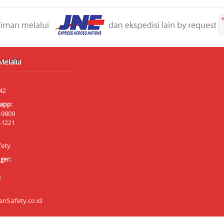
elalui
42
app:
-9809
-1221
fety
ger:
B
anSafety.co.id