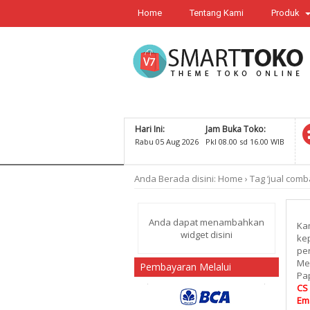
Home
Tentang Kami
Produk
Hari Ini:
Jam Buka Toko:
Rabu 05 Aug 2026
Pkl 08.00 sd 16.00 WIB
Anda Berada disini:
Home
›
Tag ‘jual comb
Anda dapat menambahkan
Kam
widget disini
kep
per
Me
Pembayaran Melalui
Pap
CS 
Ema