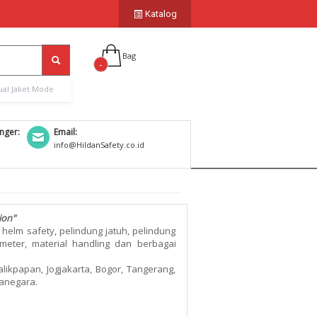
Katalog
Bag
-
ual Jaket Mode
nger:
Email:
info@HildanSafety.co.id
ion"
 helm safety, pelindung jatuh, pelindung
l meter, material handling dan berbagai
likpapan, Jogjakarta, Bogor, Tangerang,
canegara.