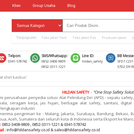
Klien
Group Usaha
Blog
Terpopuler:
Toko Jaket Tent
Toko Jaket Poli
Produsen Jaket
J
Telpon:
SMS/Whatsapp:
Line ID:
BB Messe
0341-578742
0852-3408-9809
hildan_safety
5FD7 C231
0852-3311-1221
57D2 D91B
at shirt kaskus’
HILDAN SAFETY
-
"One Stop Safety Solut
i perusahaan penyedia solusi Alat Pelindung Diri (APD) : sepatu safety,
ala, seragam kerja, jas hujan, berbagai alat safety, sanitasi, digita
lengkapan industri.
nerima pengiriman ke : Malang, Jakarta, Surabaya, Bandung, Bekasi, Ba
ua, Aceh, Sumatera dan seluruh kota di Indonesia serta Eksport ke Man
:
0852-3408-9809 , 0852-3311-1221 & 0341-578742
il :
info@hildansafety.co.id & sales@hildansafety.co.id