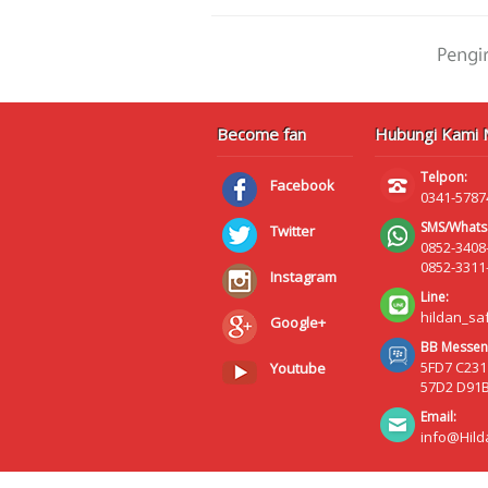
Become fan
Hubungi Kami M
Telpon:
Facebook
0341-5787
SMS/Whats
Twitter
0852-3408
0852-3311
Instagram
Line:
hildan_sa
Google+
BB Messen
5FD7 C231
Youtube
57D2 D91
Email:
info@Hild