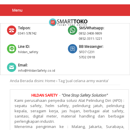
Menu
Telpon:
SMS/Whatsapp:
0341-578742
0852-3408-9809
0852-3311-1221
Line ID:
BB Messenger:
hildan_safety
5FD7 C231
57D2 D91B
Email:
info@HildanSafety.co.id
Anda Berada disini:
Home
›
Tag ‘jual celana army wanita’
HILDAN SAFETY
-
"One Stop Safety Solution"
Kami perusahaan penyedia solusi Alat Pelindung Diri (APD) :
sepatu safety, helm safety, pelindung jatuh, pelindung
kepala, seragam kerja, jas hujan, berbagai alat safety,
sanitasi, digital meter, material handling dan berbagai
perlengkapan industri.
Menerima pengiriman ke : Malang, Jakarta, Surabaya,