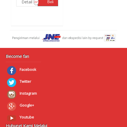
Detail
or
Beli
Become fan
Facebook
Twitter
Instagram
Google+
Youtube
Hubungi Kami Melalui