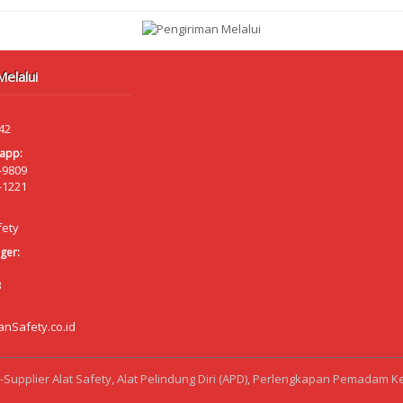
elalui
42
app:
-9809
-1221
fety
ger:
B
anSafety.co.id
l-Supplier Alat Safety, Alat Pelindung Diri (APD), Perlengkapan Pemadam Ke