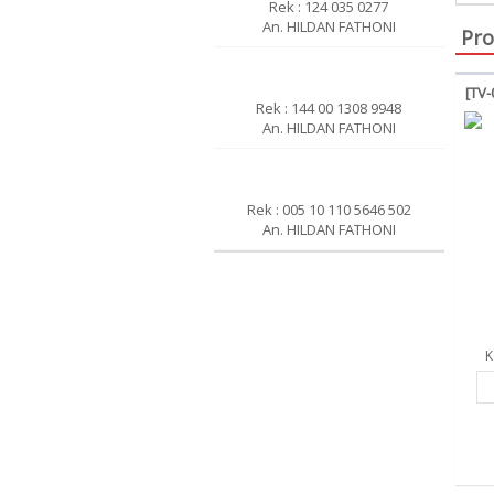
Rek : 124 035 0277
An. HILDAN FATHONI
Pro
[TV-
Rek : 144 00 1308 9948
An. HILDAN FATHONI
Rek : 005 10 110 5646 502
An. HILDAN FATHONI
K