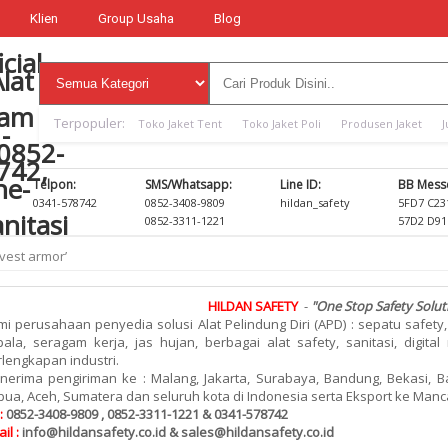
Klien
Group Usaha
Blog
Terpopuler:
Toko Jaket Tent
Toko Jaket Poli
Produsen Jaket
J
Telpon:
SMS/Whatsapp:
Line ID:
BB Mess
0341-578742
0852-3408-9809
hildan_safety
5FD7 C23
0852-3311-1221
57D2 D91
 vest armor’
HILDAN SAFETY
-
"One Stop Safety Solut
i perusahaan penyedia solusi Alat Pelindung Diri (APD) : sepatu safety,
ala, seragam kerja, jas hujan, berbagai alat safety, sanitasi, digita
lengkapan industri.
nerima pengiriman ke : Malang, Jakarta, Surabaya, Bandung, Bekasi, Ba
ua, Aceh, Sumatera dan seluruh kota di Indonesia serta Eksport ke Man
:
0852-3408-9809 , 0852-3311-1221 & 0341-578742
il :
info@hildansafety.co.id & sales@hildansafety.co.id