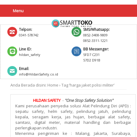
Menu
Telpon:
SMS/Whatsapp:
0341-578742
0852-3408-9809
0852-3311-1221
Line ID:
BB Messenger:
hildan_safety
5FD7 C231
57D2 D91B
Email:
info@HildanSafety.co.id
Anda Berada disini:
Home
›
Tag ‘harga jaket polisi militer’
HILDAN SAFETY
-
"One Stop Safety Solution"
Kami perusahaan penyedia solusi Alat Pelindung Diri (APD) :
sepatu safety, helm safety, pelindung jatuh, pelindung
kepala, seragam kerja, jas hujan, berbagai alat safety,
sanitasi, digital meter, material handling dan berbagai
perlengkapan industri.
Menerima pengiriman ke : Malang, Jakarta, Surabaya,