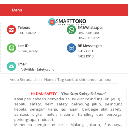
Menu
Telpon:
SMS/Whatsapp:
0341-578742
0852-3408-9809
0852-3311-1221
Line ID:
BB Messenger:
hildan_safety
5FD7 C231
57D2 D91B
Email:
info@HildanSafety.co.id
Anda Berada disini:
Home
›
Tag ‘combat shirt under armour’
HILDAN SAFETY
-
"One Stop Safety Solution"
Kami perusahaan penyedia solusi Alat Pelindung Diri (APD) :
sepatu safety, helm safety, pelindung jatuh, pelindung
kepala, seragam kerja, jas hujan, berbagai alat safety,
sanitasi, digital meter, material handling dan berbagai
perlengkapan industri.
Menerima pengiriman ke : Malang, Jakarta, Surabaya,