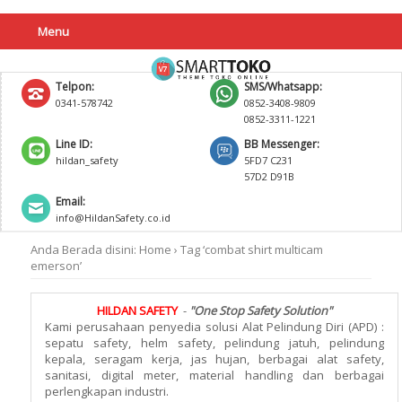
Menu
Telpon:
SMS/Whatsapp:
0341-578742
0852-3408-9809
0852-3311-1221
Line ID:
BB Messenger:
hildan_safety
5FD7 C231
57D2 D91B
Email:
info@HildanSafety.co.id
Anda Berada disini:
Home
›
Tag ‘combat shirt multicam
emerson’
HILDAN SAFETY
-
"One Stop Safety Solution"
Kami perusahaan penyedia solusi Alat Pelindung Diri (APD) :
sepatu safety, helm safety, pelindung jatuh, pelindung
kepala, seragam kerja, jas hujan, berbagai alat safety,
sanitasi, digital meter, material handling dan berbagai
perlengkapan industri.