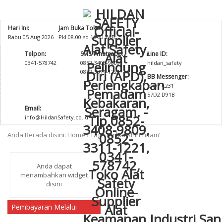
Hari Ini:
Jam Buka Toko:
Rabu 05 Aug 2026
Pkl 08.00 sd 16.00 WIB
Telpon:
SMS/Whatsapp:
Line ID:
0341-578742
0852-3408-9809
hildan_safety
0852-3311-1221
BB Messenger:
5FD7 C231
57D2 D91B
Email:
info@HildanSafety.co.id
Anda Berada disini:
Home
›
Tag ‘combat shirt hitam’
Anda dapat
menambahkan widget
disini
Pembayaran Melalui