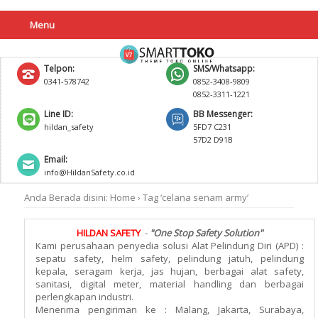
Menu
Telpon:
SMS/Whatsapp:
0341-578742
0852-3408-9809
0852-3311-1221
Line ID:
BB Messenger:
hildan_safety
5FD7 C231
57D2 D91B
Email:
info@HildanSafety.co.id
Anda Berada disini:
Home
›
Tag ‘celana senam army’
HILDAN SAFETY
-
"One Stop Safety Solution"
Kami perusahaan penyedia solusi Alat Pelindung Diri (APD) :
sepatu safety, helm safety, pelindung jatuh, pelindung
kepala, seragam kerja, jas hujan, berbagai alat safety,
sanitasi, digital meter, material handling dan berbagai
perlengkapan industri.
Menerima pengiriman ke : Malang, Jakarta, Surabaya,