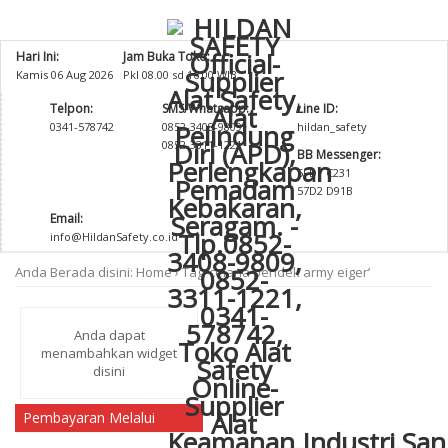
Hari Ini:
Jam Buka Toko:
Kamis 06 Aug 2026
Pkl 08.00 sd 16.00 WIB
Telpon:
SMS/Whatsapp:
Line ID:
0341-578742
0852-3408-9809
hildan_safety
0852-3311-1221
BB Messenger:
5FD7 C231
57D2 D91B
Email:
info@HildanSafety.co.id
Anda Berada disini:
Home
›
Tag ‘celana pendek army eiger’
Anda dapat
menambahkan widget
disini
Pembayaran Melalui