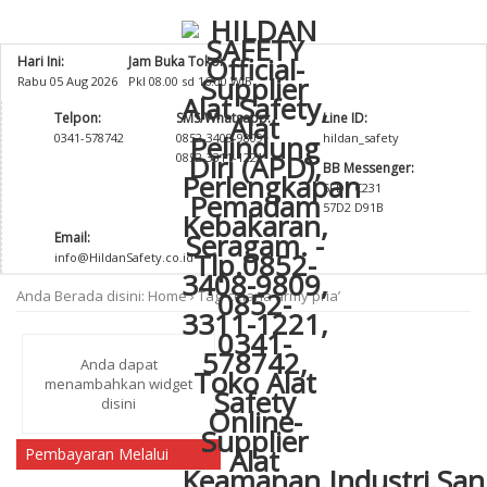
Hari Ini:
Jam Buka Toko:
Rabu 05 Aug 2026
Pkl 08.00 sd 16.00 WIB
Telpon:
SMS/Whatsapp:
Line ID:
0341-578742
0852-3408-9809
hildan_safety
0852-3311-1221
BB Messenger:
5FD7 C231
57D2 D91B
Email:
info@HildanSafety.co.id
Anda Berada disini:
Home
›
Tag ‘celana army pria’
Anda dapat
menambahkan widget
disini
Pembayaran Melalui