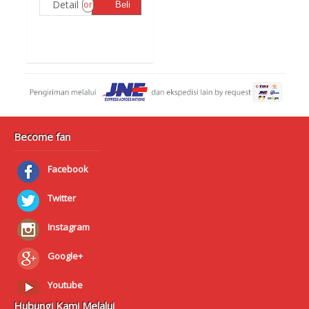
Detail
or
Beli
Become fan
Facebook
Twitter
Instagram
Google+
Youtube
Hubungi Kami Melalui