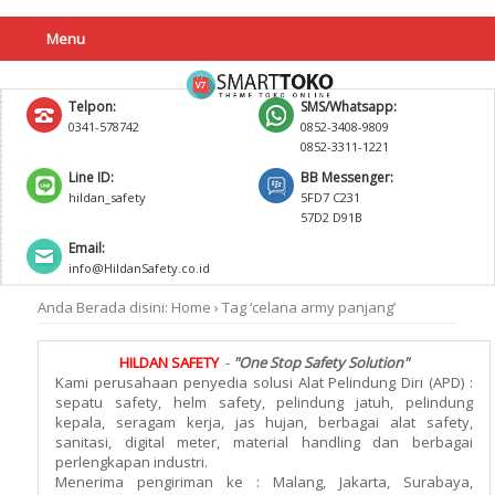
Menu
Telpon:
SMS/Whatsapp:
0341-578742
0852-3408-9809
0852-3311-1221
Line ID:
BB Messenger:
hildan_safety
5FD7 C231
57D2 D91B
Email:
info@HildanSafety.co.id
Anda Berada disini:
Home
›
Tag ‘celana army panjang’
HILDAN SAFETY
-
"One Stop Safety Solution"
Kami perusahaan penyedia solusi Alat Pelindung Diri (APD) :
sepatu safety, helm safety, pelindung jatuh, pelindung
kepala, seragam kerja, jas hujan, berbagai alat safety,
sanitasi, digital meter, material handling dan berbagai
perlengkapan industri.
Menerima pengiriman ke : Malang, Jakarta, Surabaya,