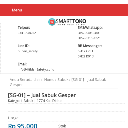
Menu
Telpon:
SMS/Whatsapp:
0341-578742
0852-3408-9809
0852-3311-1221
Line ID:
BB Messenger:
hildan_safety
5FD7 C231
57D2 D91B
Email:
info@HildanSafety.co.id
Anda Berada disini:
Home
›
Sabuk
›
[SG-01] – Jual Sabuk
Gesper
[SG-01] – Jual Sabuk Gesper
Kategori:
Sabuk
| 1774 Kali Dilihat
Harga:
Rp 95.000
Stok