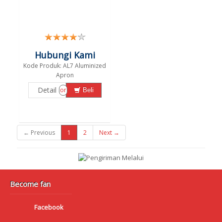
Hubungi Kami
Kode Produk: AL7 Aluminized
Apron
Detail
or
Beli
← Previous
1
2
Next →
Become fan
Facebook