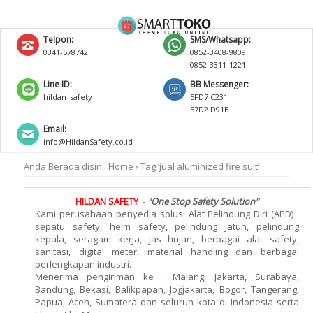
Telpon:
SMS/Whatsapp:
0341-578742
0852-3408-9809
0852-3311-1221
Line ID:
BB Messenger:
hildan_safety
5FD7 C231
57D2 D91B
Email:
info@HildanSafety.co.id
Anda Berada disini:
Home
›
Tag ‘jual aluminized fire suit’
HILDAN SAFETY
-
"One Stop Safety Solution"
Kami perusahaan penyedia solusi Alat Pelindung Diri (APD) :
sepatu safety, helm safety, pelindung jatuh, pelindung
kepala, seragam kerja, jas hujan, berbagai alat safety,
sanitasi, digital meter, material handling dan berbagai
perlengkapan industri.
Menerima pengiriman ke : Malang, Jakarta, Surabaya,
Bandung, Bekasi, Balikpapan, Jogjakarta, Bogor, Tangerang,
Papua, Aceh, Sumatera dan seluruh kota di Indonesia serta