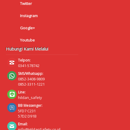
Twitter
Instagram
Google+
Youtube
Hubungi Kami Melalui
Telpon:
0341-578742
SMS/Whatsapp:
0852-3408-9809
0852-3311-1221
Line:
hildan_safety
BB Messenger:
5FD7 C231
57D2 D91B
Email:
info@HildanSafety.co.id