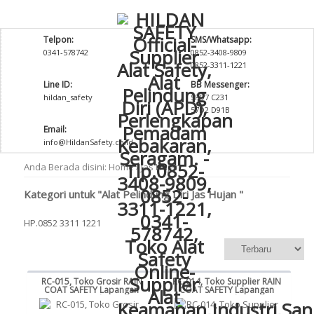
Telpon:
SMS/Whatsapp:
0341-578742
0852-3408-9809
0852-3311-1221
Line ID:
BB Messenger:
hildan_safety
5FD7 C231
57D2 D91B
Email:
info@HildanSafety.co.id
Anda Berada disini:
Home
›
Jas Hujan
Kategori untuk "Alat Pelindung Diri Jas Hujan "
HP.0852 3311 1221
RC-015, Toko Grosir RAIN
RC-014, Toko Supplier RAIN
COAT SAFETY Lapangan
COAT SAFETY Lapangan
Murah
Murah