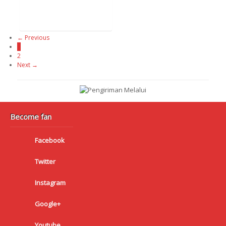
← Previous
1
2
Next →
Become fan
Facebook
Twitter
Instagram
Google+
Youtube