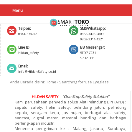
Menu
Telpon:
SMS/Whatsapp:
0341-578742
0852-3408-9809
0852-3311-1221
Line ID:
BB Messenger:
hildan_safety
5FD7 C231
57D2 D91B
Email:
info@HildanSafety.co.id
Anda Berada disini:
Home
›
Searching for ‘Use Eyeglass’
HILDAN SAFETY
-
"One Stop Safety Solution"
Kami perusahaan penyedia solusi Alat Pelindung Diri (APD) :
sepatu safety, helm safety, pelindung jatuh, pelindung
kepala, seragam kerja, jas hujan, berbagai alat safety,
sanitasi, digital meter, material handling dan berbagai
perlengkapan industri.
Menerima pengiriman ke : Malang, Jakarta, Surabaya,