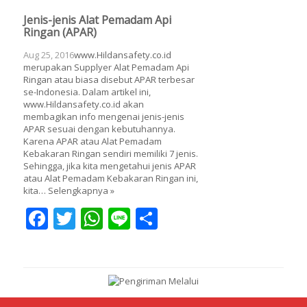
Jenis-jenis Alat Pemadam Api
Ringan (APAR)
Aug 25, 2016
www.Hildansafety.co.id
merupakan Supplyer Alat Pemadam Api
Ringan atau biasa disebut APAR terbesar
se-Indonesia. Dalam artikel ini,
www.Hildansafety.co.id akan
membagikan info mengenai jenis-jenis
APAR sesuai dengan kebutuhannya.
Karena APAR atau Alat Pemadam
Kebakaran Ringan sendiri memiliki 7 jenis.
Sehingga, jika kita mengetahui jenis APAR
atau Alat Pemadam Kebakaran Ringan ini,
kita…
Selengkapnya »
Facebook
Twitter
WhatsApp
Line
Share