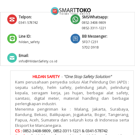
Telpon:
SMS/Whatsapp:
0341-578742
0852-3408-9809
0852-3311-1221
Line ID:
BB Messenger:
hildan_safety
5FD7 C231
57D2 D91B
Email:
info@HildanSafety.co.id
HILDAN SAFETY
-
"One Stop Safety Solution"
Kami perusahaan penyedia solusi Alat Pelindung Diri (APD) :
sepatu safety, helm safety, pelindung jatuh, pelindung
kepala, seragam kerja, jas hujan, berbagai alat safety,
sanitasi, digital meter, material handling dan berbagai
perlengkapan industri.
Menerima pengiriman ke : Malang, Jakarta, Surabaya,
Bandung, Bekasi, Balikpapan, Jogjakarta, Bogor, Tangerang,
Papua, Aceh, Sumatera dan seluruh kota di Indonesia serta
Eksport ke Mancanegara.
CS :
0852-3408-9809 , 0852-3311-1221 & 0341-578742