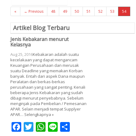
«
← Previous
48
49
50
51
52
53
54
Artikel Blog Terbaru
Jenis Kebakaran menurut
Kelasnya
Aug 25, 2016
Kebakaran adalah suatu
kecelakaan yang dapat mengancam
Keuangan Perusahaan dan merusak
suatu Deadline yang memakan Korban
banyak. Entah dari aspek Dana maupun
Peralatan dan berkas-berkas
perusahaan yang sangat penting. Kenali
beberapa Jenis Kebakaran yang sudah
dibagi menurut penyebabnya. Sebelum
menginjak pada Pembelian / Pemesanan
APAR. Selain menjadi tempat Supplyer
APAR…
Selengkapnya »
Facebook
Twitter
WhatsApp
Line
Share